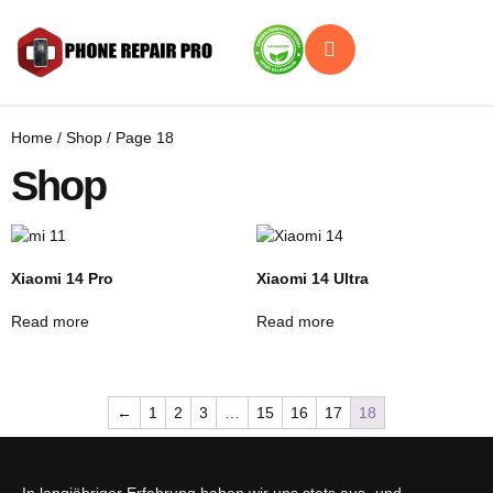
Home
/
Shop
/ Page 18
Shop
Xiaomi 14 Pro
Xiaomi 14 Ultra
Read more
Read more
←
1
2
3
…
15
16
17
18
In langjähriger Erfahrung haben wir uns stets aus- und