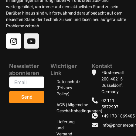
In langjähriger Erfahrung haben wir uns stets aus- und
weitergebildet, um immer auf dem aktuellsten Stand zu sein.
Darüber hinaus sind wir fortwährend darauf bedacht auf dem
neuesten Stand der Technik zu sein und lösen neu aufgetauchte
Probleme zeitnah.
Newsletter
Wichtiger
Kontakt
Fürstenwall
abonnieren
Link
200, 40215
Datenschutz
Düsseldorf,
(Privacy
Germany
Policy)
Send
02 111
AGB (Allgemeine
5872907
Geschäftsbedingungen)
+49 178 1869405
Lieferung
info@phonerepair
und
Versand