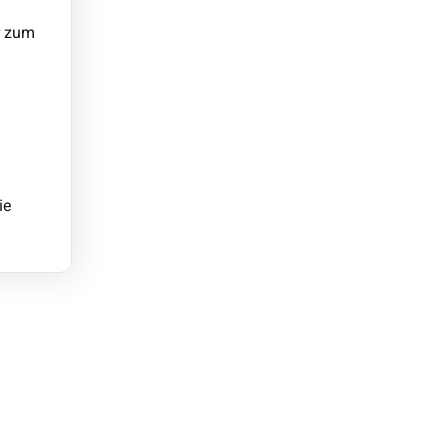
r zum
ie