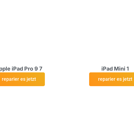
pple iPad Pro 9 7
iPad Mini 1
reparier es jetzt
reparier es jetzt