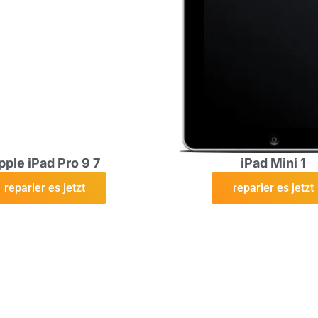
pple iPad Pro 9 7
iPad Mini 1
reparier es jetzt
reparier es jetzt