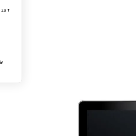
r zum
ie