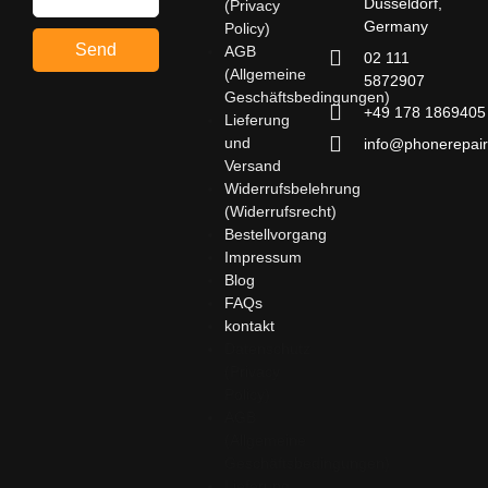
Düsseldorf,
(Privacy
Germany
Policy)
Send
AGB
02 111
(Allgemeine
5872907
Geschäftsbedingungen)
+49 178 1869405
Lieferung
und
info@phonerepair
Versand
Widerrufsbelehrung
(Widerrufsrecht)
Bestellvorgang
Impressum
Blog
FAQs
kontakt
Datenschutz
(Privacy
Policy)
AGB
(Allgemeine
Geschäftsbedingungen)
Lieferung