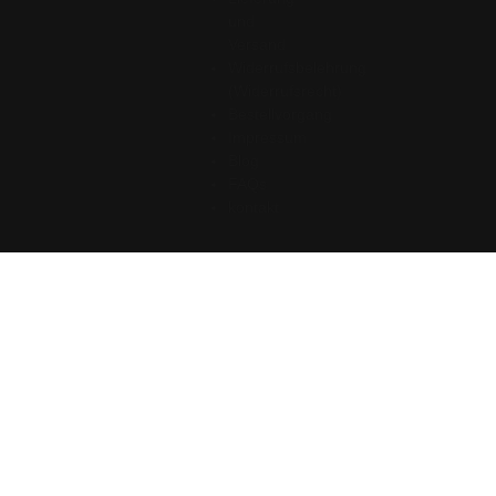
und
Versand
Widerrufsbelehrung
(Widerrufsrecht)
Bestellvorgang
Impressum
Blog
FAQs
kontakt