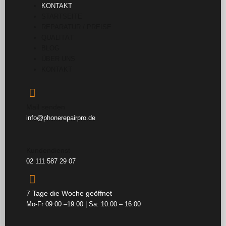
KONTAKT
STARTSEITE
REPARATUR / PREISE
QUALITÄT
BLOG
ÜBER UNS
KONTAKT
Mail senden
info@phonerepairpro.de
Kundendienst
02 111 587 29 07
7 Tage die Woche geöffnet
Mo-Fr 09:00 –19:00 | Sa: 10:00 – 16:00