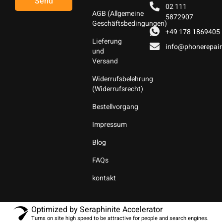
Send
02 111
AGB (Allgemeine
5872907
Geschäftsbedingungen)
+49 178 1869405
Lieferung
info@phonerepair
und
Versand
Widerrufsbelehrung
(Widerrufsrecht)
Bestellvorgang
Impressum
Blog
FAQs
kontakt
Optimized by Seraphinite Accelerator
Turns on site high speed to be attractive for people and search engines.